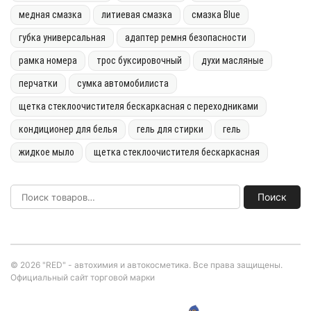
медная смазка
литиевая смазка
смазка Blue
губка универсальная
адаптер ремня безопасности
рамка номера
трос буксировочный
духи масляные
перчатки
сумка автомобилиста
щетка стеклоочистителя бескаркасная с переходниками
кондиционер для белья
гель для стирки
гель
жидкое мыло
щетка стеклоочистителя бескаркасная
Поиск
© 2026 "RED" - автохимия и автокосметика. Все права защищены.
Официальный сайт торговой марки