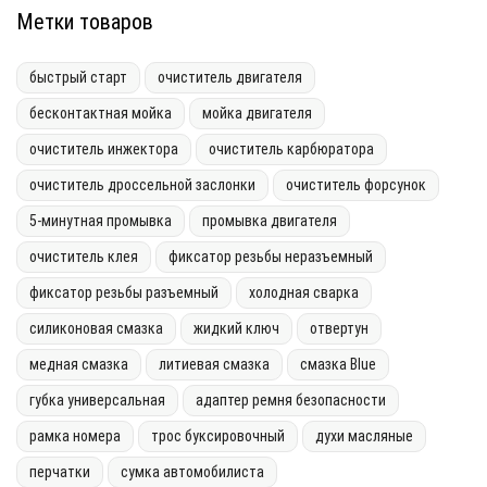
Метки товаров
быстрый старт
очиститель двигателя
бесконтактная мойка
мойка двигателя
очиститель инжектора
очиститель карбюратора
очиститель дроссельной заслонки
очиститель форсунок
5-минутная промывка
промывка двигателя
очиститель клея
фиксатор резьбы неразъемный
фиксатор резьбы разъемный
холодная сварка
силиконовая смазка
жидкий ключ
отвертун
медная смазка
литиевая смазка
смазка Blue
губка универсальная
адаптер ремня безопасности
рамка номера
трос буксировочный
духи масляные
перчатки
сумка автомобилиста