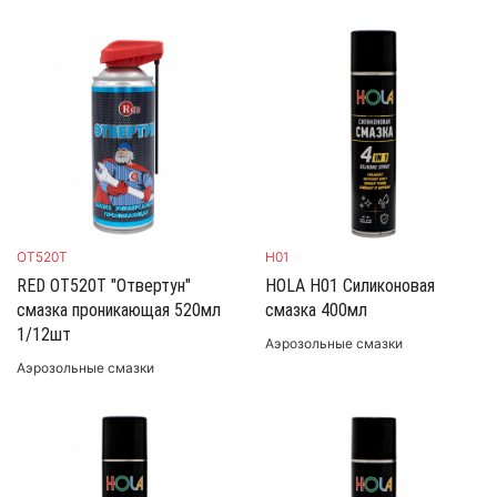
H01
OT520Т
HOLA H01 Силиконовая
RED OT520Т "Отвертун"
смазка 400мл
смазка проникающая 520мл
1/12шт
Аэрозольные смазки
Аэрозольные смазки