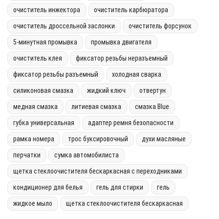
очиститель инжектора
очиститель карбюратора
очиститель дроссельной заслонки
очиститель форсунок
5-минутная промывка
промывка двигателя
очиститель клея
фиксатор резьбы неразъемный
фиксатор резьбы разъемный
холодная сварка
силиконовая смазка
жидкий ключ
отвертун
медная смазка
литиевая смазка
смазка Blue
губка универсальная
адаптер ремня безопасности
рамка номера
трос буксировочный
духи масляные
перчатки
сумка автомобилиста
щетка стеклоочистителя бескаркасная с переходниками
кондиционер для белья
гель для стирки
гель
жидкое мыло
щетка стеклоочистителя бескаркасная