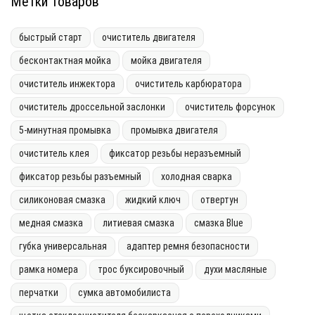
Метки товаров
быстрый старт
очиститель двигателя
бесконтактная мойка
мойка двигателя
очиститель инжектора
очиститель карбюратора
очиститель дроссельной заслонки
очиститель форсунок
5-минутная промывка
промывка двигателя
очиститель клея
фиксатор резьбы неразъемный
фиксатор резьбы разъемный
холодная сварка
силиконовая смазка
жидкий ключ
отвертун
медная смазка
литиевая смазка
смазка Blue
губка универсальная
адаптер ремня безопасности
рамка номера
трос буксировочный
духи масляные
перчатки
сумка автомобилиста