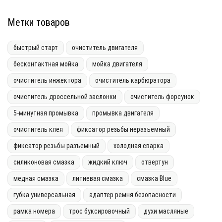
Метки товаров
быстрый старт
очиститель двигателя
бесконтактная мойка
мойка двигателя
очиститель инжектора
очиститель карбюратора
очиститель дроссельной заслонки
очиститель форсунок
5-минутная промывка
промывка двигателя
очиститель клея
фиксатор резьбы неразъемный
фиксатор резьбы разъемный
холодная сварка
силиконовая смазка
жидкий ключ
отвертун
медная смазка
литиевая смазка
смазка Blue
губка универсальная
адаптер ремня безопасности
рамка номера
трос буксировочный
духи масляные