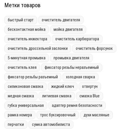
Метки товаров
быстрый старт
очиститель двигателя
бесконтактная мойка
мойка двигателя
очиститель инжектора
очиститель карбюратора
очиститель дроссельной заслонки
очиститель форсунок
5-минутная промывка
промывка двигателя
очиститель клея
фиксатор резьбы неразъемный
фиксатор резьбы разъемный
холодная сварка
силиконовая смазка
жидкий ключ
отвертун
медная смазка
литиевая смазка
смазка Blue
губка универсальная
адаптер ремня безопасности
рамка номера
трос буксировочный
духи масляные
перчатки
сумка автомобилиста