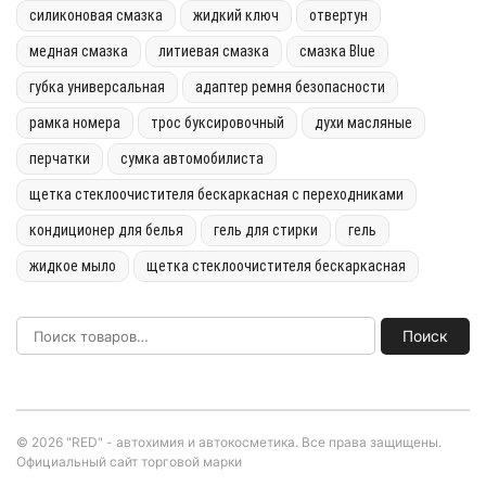
силиконовая смазка
жидкий ключ
отвертун
медная смазка
литиевая смазка
смазка Blue
губка универсальная
адаптер ремня безопасности
рамка номера
трос буксировочный
духи масляные
перчатки
сумка автомобилиста
щетка стеклоочистителя бескаркасная с переходниками
кондиционер для белья
гель для стирки
гель
жидкое мыло
щетка стеклоочистителя бескаркасная
Поиск
© 2026 "RED" - автохимия и автокосметика. Все права защищены.
Официальный сайт торговой марки