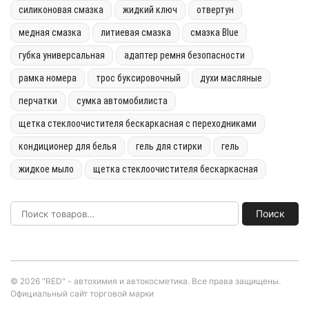
силиконовая смазка
жидкий ключ
отвертун
медная смазка
литиевая смазка
смазка Blue
губка универсальная
адаптер ремня безопасности
рамка номера
трос буксировочный
духи масляные
перчатки
сумка автомобилиста
щетка стеклоочистителя бескаркасная с переходниками
кондиционер для белья
гель для стирки
гель
жидкое мыло
щетка стеклоочистителя бескаркасная
Поиск
© 2026 "RED" - автохимия и автокосметика. Все права защищены.
Официальный сайт торговой марки