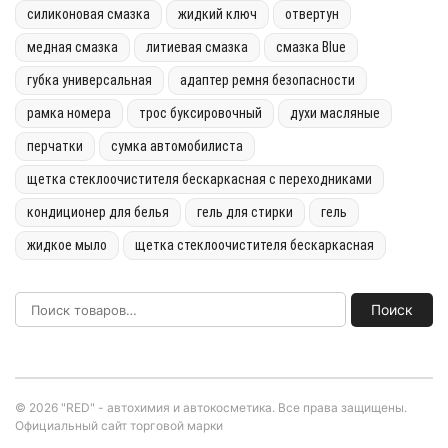
силиконовая смазка
жидкий ключ
отвертун
медная смазка
литиевая смазка
смазка Blue
губка универсальная
адаптер ремня безопасности
рамка номера
трос буксировочный
духи масляные
перчатки
сумка автомобилиста
щетка стеклоочистителя бескаркасная с переходниками
кондиционер для белья
гель для стирки
гель
жидкое мыло
щетка стеклоочистителя бескаркасная
Поиск
© 2026 "RED" - автохимия и автокосметика. Все права защищены.
Официальный сайт торговой марки