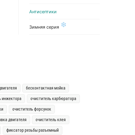
Антисептики
❄
Зимняя серия
двигателя
бесконтактная мойка
ь инжектора
очиститель карбюратора
ки
очиститель форсунок
вка двигателя
очиститель клея
фиксатор резьбы разъемный