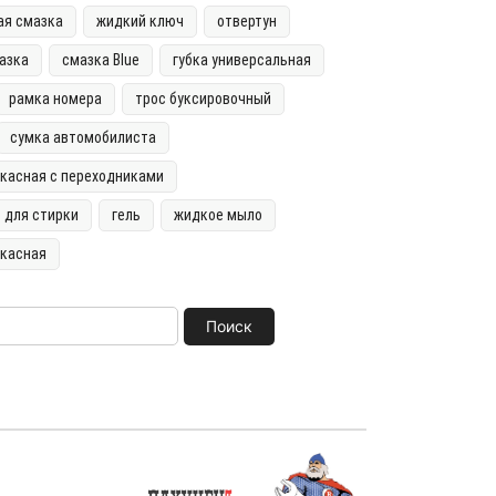
ая смазка
жидкий ключ
отвертун
азка
смазка Blue
губка универсальная
рамка номера
трос буксировочный
сумка автомобилиста
касная с переходниками
ь для стирки
гель
жидкое мыло
ркасная
Поиск