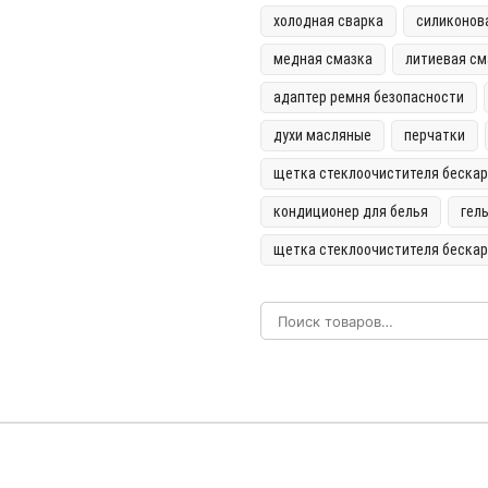
холодная сварка
силиконов
медная смазка
литиевая см
адаптер ремня безопасности
духи масляные
перчатки
щетка стеклоочистителя бескар
кондиционер для белья
гел
щетка стеклоочистителя беска