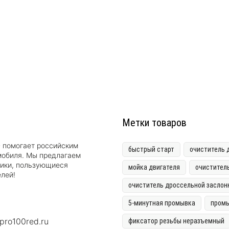
Метки товаров
D помогает российским
быстрый старт
очиститель 
мобиля. Мы предлагаем
тики, пользующиеся
мойка двигателя
очистител
лей!
очиститель дроссельной заслон
5-минутная промывка
промы
pro100red.ru
фиксатор резьбы неразъемный