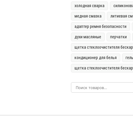
холодная сварка
силиконов
медная смазка
литиевая см
адаптер ремня безопасности
духи масляные
перчатки
щетка стеклоочистителя бескар
кондиционер для белья
гел
щетка стеклоочистителя беска