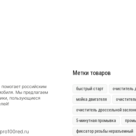
Метки товаров
D помогает российским
быстрый старт
очиститель 
мобиля. Мы предлагаем
тики, пользующиеся
мойка двигателя
очистител
лей!
очиститель дроссельной заслон
5-минутная промывка
промы
pro100red.ru
фиксатор резьбы неразъемный