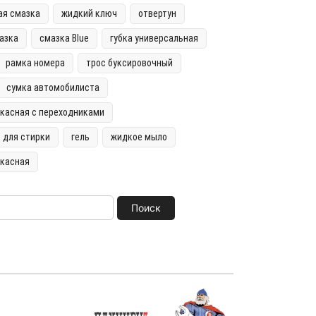
ая смазка
жидкий ключ
отвертун
азка
смазка Blue
губка универсальная
рамка номера
трос буксировочный
сумка автомобилиста
касная с переходниками
ь для стирки
гель
жидкое мыло
ркасная
Поиск