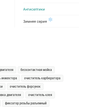
Антисептики
❄
Зимняя серия
двигателя
бесконтактная мойка
ь инжектора
очиститель карбюратора
ки
очиститель форсунок
вка двигателя
очиститель клея
фиксатор резьбы разъемный